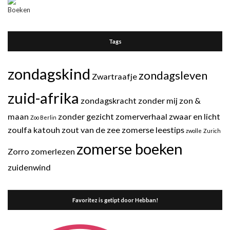
Tags
zondagskind
zondagsleven
Zwartraafje
zuid-afrika
zondagskracht
zonder mij
zon &
maan
zonder gezicht
zomerverhaal
zwaar en licht
Zoo Berlin
zoulfa katouh
zout van de zee
zomerse leestips
zwolle
Zurich
zomerse boeken
Zorro
zomerlezen
zuidenwind
Favoritez is getipt door Hebban!