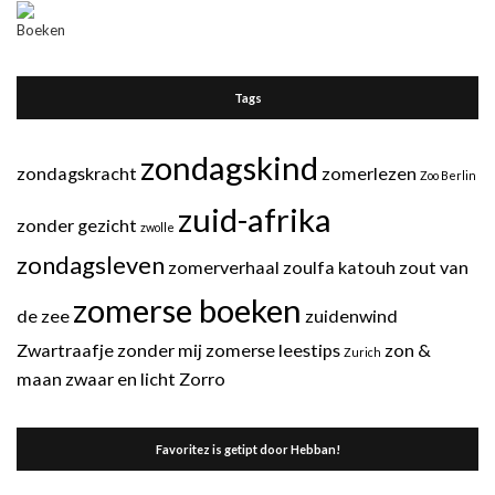
Tags
zondagskind
zondagskracht
zomerlezen
Zoo Berlin
zuid-afrika
zonder gezicht
zwolle
zondagsleven
zomerverhaal
zoulfa katouh
zout van
zomerse boeken
de zee
zuidenwind
Zwartraafje
zonder mij
zomerse leestips
zon &
Zurich
maan
zwaar en licht
Zorro
Favoritez is getipt door Hebban!