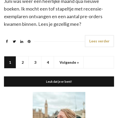
Juni was weer een heerlijke maand qua nieuwe
boeken. Ik mocht een tof stapeltje met recensie-
exemplaren ontvangen en een aantal pre-orders
kwamen binnen. Lees je gezellig mee?
Lees verder
1
2
3
4
Volgende »
Leuk dat je er bent!