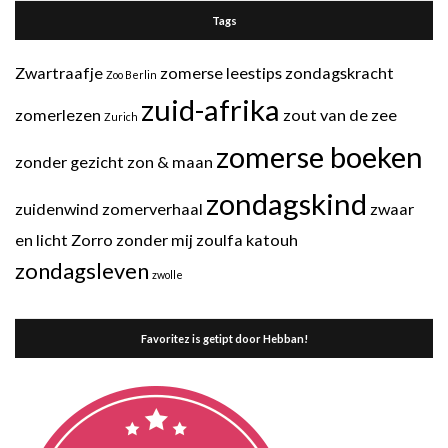
Tags
Zwartraafje
zomerse leestips
zondagskracht
Zoo Berlin
zuid-afrika
zomerlezen
zout van de zee
Zurich
zomerse boeken
zonder gezicht
zon & maan
zondagskind
zuidenwind
zomerverhaal
zwaar
en licht
Zorro
zonder mij
zoulfa katouh
zondagsleven
zwolle
Favoritez is getipt door Hebban!