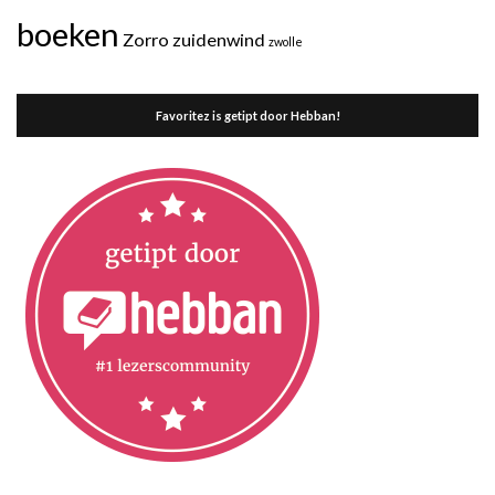
boeken
Zorro
zuidenwind
zwolle
Favoritez is getipt door Hebban!