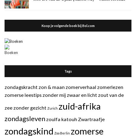
Koop je volgende boek bij Bol.com
Tags
zondagskracht
zon & maan
zomerverhaal
zomerlezen
zomerse leestips
zonder mij
zwaar en licht
zout van de
zuid-afrika
zee
zonder gezicht
Zurich
zondagsleven
zoulfa katouh
Zwartraafje
zondagskind
zomerse
Zoo Berlin