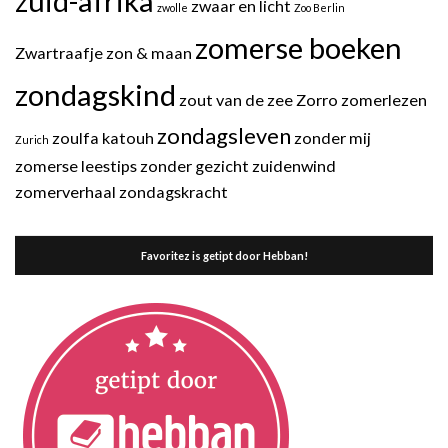
zuid-afrika
zwaar en licht
zwolle
Zoo Berlin
zomerse boeken
Zwartraafje
zon & maan
zondagskind
zout van de zee
Zorro
zomerlezen
zondagsleven
zoulfa katouh
zonder mij
Zurich
zomerse leestips
zonder gezicht
zuidenwind
zomerverhaal
zondagskracht
Favoritez is getipt door Hebban!