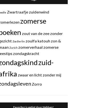
Zwartraafje
zuidenwind
zwolle
zomerse
zomerlezen
boeken
zout van de zee
zonder
gezicht
zoulfa katouh
zon &
Zoo Berlin
maan
zomerverhaal
zomerse
Zurich
leestips
zondagskracht
zondagskind
zuid-
afrika
zwaar en licht
zonder mij
zondagsleven
Zorro
Favoritez is getipt door Hebban!