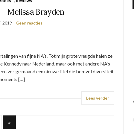
Books
,
Reviews
 – Melissa Brayden
il 2019
Geen reacties
rtalingen van fijne NA’s. Tot mijn grote vreugde halen ze
lle Kennedy naar Nederland, maar ook met andere NA’s
een vorige maand een nieuwe titel die bomvol diversiteit
 moments […]
Lees verder
5