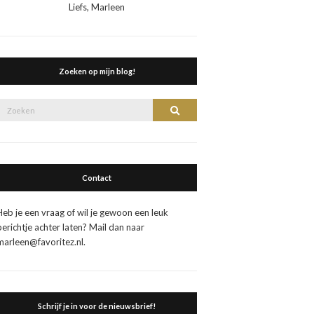
Liefs, Marleen
Zoeken op mijn blog!
Zoek
Zoeken
naar:
Contact
Heb je een vraag of wil je gewoon een leuk
berichtje achter laten? Mail dan naar
marleen@favoritez.nl.
Schrijf je in voor de nieuwsbrief!