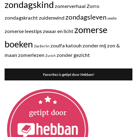
zondagskind
zomerverhaal
Zorro
zondagsleven
zondagskracht
zuidenwind
zwolle
zomerse
zomerse leestips
zwaar en licht
boeken
zoulfa katouh
zonder mij
zon &
Zoo Berlin
maan
zomerlezen
zonder gezicht
Zurich
Favoritez is getipt door Hebban!