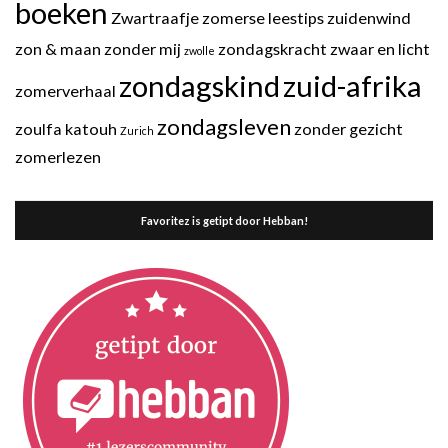
boeken
Zwartraafje
zomerse leestips
zuidenwind
zon & maan
zonder mij
zondagskracht
zwaar en licht
zwolle
zondagskind
zuid-afrika
zomerverhaal
zondagsleven
zoulfa katouh
zonder gezicht
Zurich
zomerlezen
Favoritez is getipt door Hebban!