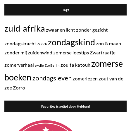
Tags
zuid-afrika
zwaar en licht
zonder gezicht
zondagskind
zondagskracht
zon & maan
Zurich
zonder mij
zuidenwind
zomerse leestips
Zwartraafje
zomerse
zomerverhaal
zoulfa katouh
zwolle
Zoo Berlin
boeken
zondagsleven
zomerlezen
zout van de
zee
Zorro
Favoritez is getipt door Hebban!