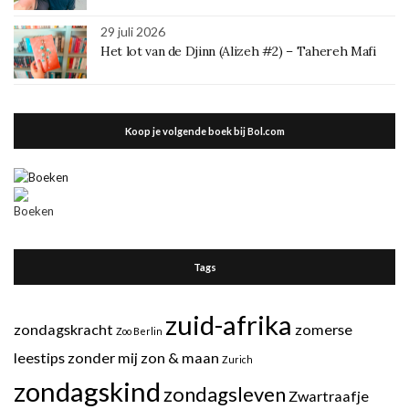
29 juli 2026
Het lot van de Djinn (Alizeh #2) – Tahereh Mafi
Koop je volgende boek bij Bol.com
Tags
zuid-afrika
zondagskracht
zomerse
Zoo Berlin
leestips
zonder mij
zon & maan
Zurich
zondagskind
zondagsleven
Zwartraafje