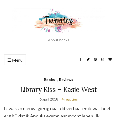
About books
Menu
Books
,
Reviews
Library Kiss – Kasie West
6 april 2018
4 reacties
Ik was zo nieuwsgierig naar dit verhaal en ik was heel
erg blij dat ik Anouks exemplaar mocht lenen! Ik