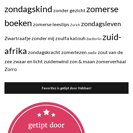
zondagskind
zomerse
zonder gezicht
boeken
zondagsleven
zomerse leestips
Zurich
zuid-
Zwartraafje
zonder mij
zoulfa katouh
Zoo Berlin
afrika
zondagskracht
zomerlezen
zout van de
zwolle
zee
zwaar en licht
zuidenwind
zon & maan
zomerverhaal
Zorro
Favoritez is getipt door Hebban!