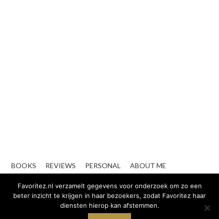
BOOKS
REVIEWS
PERSONAL
ABOUT ME
CONTACT
ZAKELIJK
Favoritez.nl verzamelt gegevens voor onderzoek om zo een
beter inzicht te krijgen in haar bezoekers, zodat Favoritez haar
diensten hierop kan afstemmen.