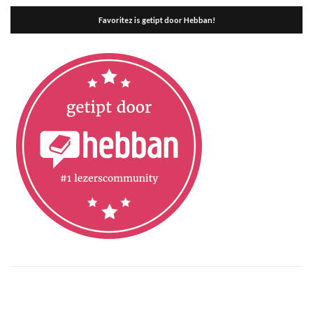
Favoritez is getipt door Hebban!