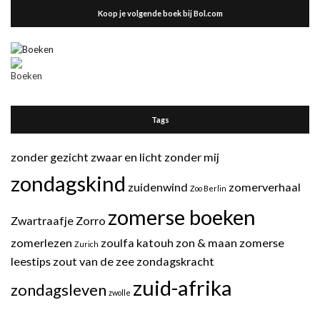
Koop je volgende boek bij Bol.com
Tags
zonder gezicht
zwaar en licht
zonder mij
zondagskind
zuidenwind
zomerverhaal
Zoo Berlin
zomerse boeken
Zwartraafje
Zorro
zomerlezen
zoulfa katouh
zon & maan
zomerse
Zurich
leestips
zout van de zee
zondagskracht
zuid-afrika
zondagsleven
zwolle