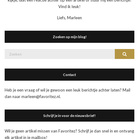
kijkje, laat een reactie achter op een artikel of stuur mij een berichtje!
Vind ik leuk!
Liefs, Marleen
Zoeken op mijn blog!
Zoek
Zoeke
naar:
Contact
Heb je een vraag of wil je gewoon een leuk berichtje achter laten? Mail
dan naar marleen@favoritez.nl.
Schrijf je in voor de nieuwsbrief!
Wil je geen artikel missen van Favoritez? Schrijf je dan snel in en ontvang
elk artikel in je mailbox!