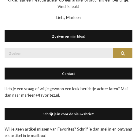
kijkje, laat een reactie achter op een artikel of stuur mij een berichtje!
Vind ik leuk!
Liefs, Marleen
Zoeken op mijn blog!
Zoek
Zoeke
naar:
Contact
Heb je een vraag of wil je gewoon een leuk berichtje achter laten? Mail
dan naar marleen@favoritez.nl.
Schrijf je in voor de nieuwsbrief!
Wil je geen artikel missen van Favoritez? Schrijf je dan snel in en ontvang
elk artikel in je mailbox!