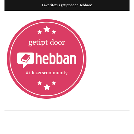
Favoritez is getipt door Hebban!