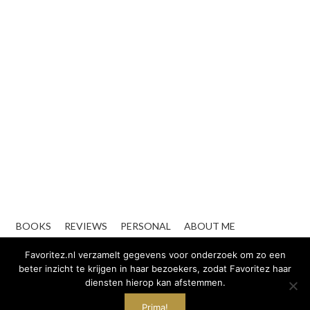
BOOKS
REVIEWS
PERSONAL
ABOUT ME
CONTACT
ZAKELIJK
Favoritez.nl verzamelt gegevens voor onderzoek om zo een
beter inzicht te krijgen in haar bezoekers, zodat Favoritez haar
diensten hierop kan afstemmen.
Prima!