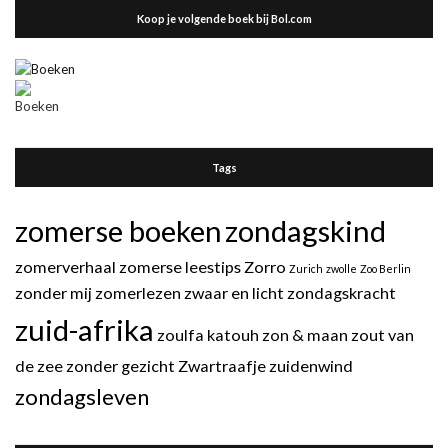
Koop je volgende boek bij Bol.com
Tags
zomerse boeken
zondagskind
zomerverhaal
zomerse leestips
Zorro
Zurich
zwolle
Zoo Berlin
zonder mij
zomerlezen
zwaar en licht
zondagskracht
zuid-afrika
zoulfa katouh
zon & maan
zout van
de zee
zonder gezicht
Zwartraafje
zuidenwind
zondagsleven