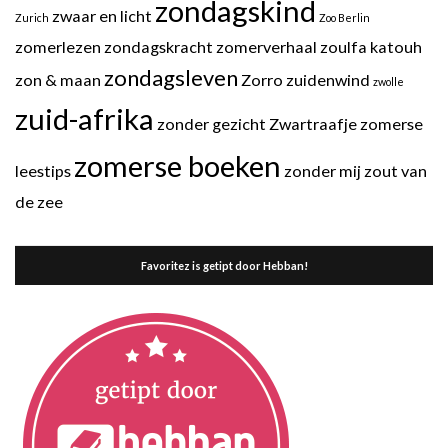
zondagskind
zwaar en licht
Zurich
Zoo Berlin
zomerlezen
zondagskracht
zomerverhaal
zoulfa katouh
zondagsleven
zon & maan
Zorro
zuidenwind
zwolle
zuid-afrika
zonder gezicht
Zwartraafje
zomerse
zomerse boeken
leestips
zonder mij
zout van
de zee
Favoritez is getipt door Hebban!