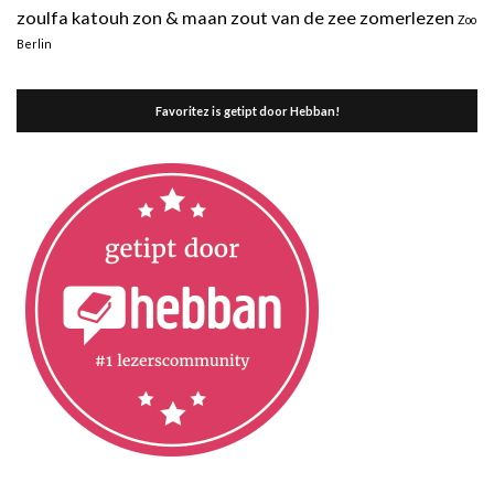
zoulfa katouh
zon & maan
zout van de zee
zomerlezen
Zoo
Berlin
Favoritez is getipt door Hebban!