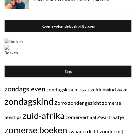
Koop je volgende boek bij Bol.com
Tags
zondagsleven
zondagskracht
zuidenwind
zwolle
Zurich
zondagskind
Zorro
zonder gezicht
zomerse
zuid-afrika
leestips
zomerverhaal
Zwartraafje
zomerse boeken
zwaar en licht
zonder mij