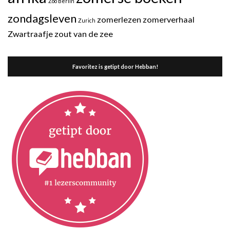
Zoo Berlin
zondagsleven
zomerlezen
zomerverhaal
Zurich
Zwartraafje
zout van de zee
Favoritez is getipt door Hebban!