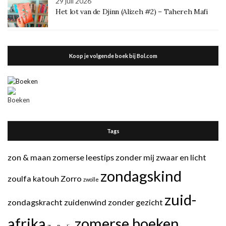
29 juli 2026
Het lot van de Djinn (Alizeh #2) – Tahereh Mafi
Koop je volgende boek bij Bol.com
Tags
zon & maan
zomerse leestips
zonder mij
zwaar en licht
zondagskind
zoulfa katouh
Zorro
zwolle
zuid-
zondagskracht
zuidenwind
zonder gezicht
afrika
zomerse boeken