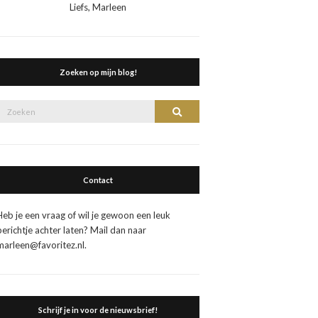
Liefs, Marleen
Zoeken op mijn blog!
Zoek
Zoeken
naar:
Contact
Heb je een vraag of wil je gewoon een leuk
berichtje achter laten? Mail dan naar
marleen@favoritez.nl.
Schrijf je in voor de nieuwsbrief!