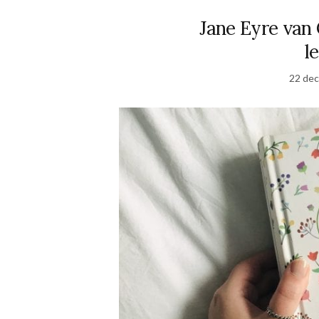
Jane Eyre van 
l
22 de