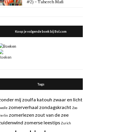
#2) – Tahereh Mafi
Koop je volgende boek bij Bol.com
Tags
zonder mij
zoulfa katouh
zwaar en licht
zomerverhaal
zondagskracht
zwolle
Zoo
zomerlezen
zout van de zee
Berlin
zuidenwind
zomerse leestips
Zurich