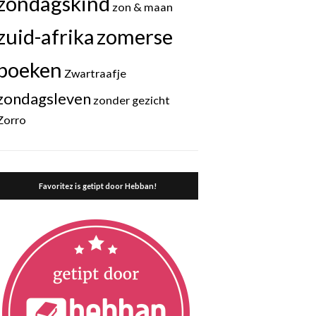
zondagskind
zon & maan
zuid-afrika
zomerse
boeken
Zwartraafje
zondagsleven
zonder gezicht
Zorro
Favoritez is getipt door Hebban!