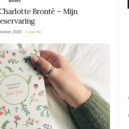
Books
Charlotte Brontë – Mijn
eeservaring
cember 2020
1 reactie